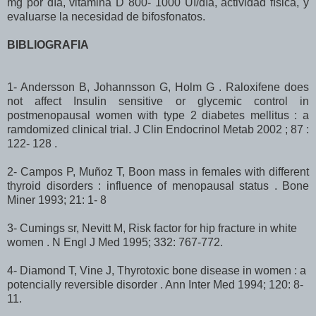
mg por día, vitamina D 800- 1000 UI/día, actividad física, y
evaluarse la necesidad de bifosfonatos.
BIBLIOGRAFIA
1- Andersson B, Johannsson G, Holm G . Raloxifene does
not affect Insulin sensitive or glycemic control in
postmenopausal women with type 2 diabetes mellitus : a
ramdomized clinical trial. J Clin Endocrinol Metab 2002 ; 87 :
122- 128 .
2- Campos P, Muñoz T, Boon mass in females with different
thyroid disorders : influence of menopausal status . Bone
Miner 1993; 21: 1- 8
3- Cumings sr, Nevitt M, Risk factor for hip fracture in white
women . N Engl J Med 1995; 332: 767-772.
4- Diamond T, Vine J, Thyrotoxic bone disease in women : a
potencially reversible disorder . Ann Inter Med 1994; 120: 8-
11.