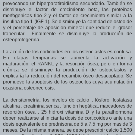
provocando un hiperparatiroidismo secundario. También se
disminuye el factor de crecimiento beta, las proteínas
morfogenicas tipo 2 y el factor de crecimiento similar a la
insulina tipo 1 (IGF 1). Se disminuye la cantidad de osteoide
y el porcentaje de aposicion mineral que reduce el grosor
trabecular. Finalmente se disminuye la producción de
osteoprotegerina.
La acción de los corticoides en los osteoclastos es confusa.
En etapas tempranas se aumenta la activación y
maduración, el RANKL y la resorción ósea, pero en forma
crónica se disminuye la producción de osteoclastos y
explicaría la reducción del recambio óseo desacoplado. Se
promueve la apoptosis de los osteocitos cuya acumulación
ocasiona osteonecrosis.
La densitometría, los niveles de calcio , fósforo, fosfatasa
alcalina , creatinina serica , función hepática, marcadores de
resorción ósea , 25 hidroxi vitamina D y la parathormona
deben realizarse al iniciar la dosis de corticoides o ante una
dosis equivalente de prednisona de 5 a 7.5 mg por mas de 3
meses. De la misma manera, se debe prescribir calcio 1.500