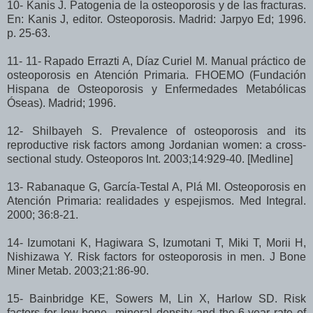
10- Kanis J. Patogenia de la osteoporosis y de las fracturas.
En: Kanis J, editor. Osteoporosis. Madrid: Jarpyo Ed; 1996.
p. 25-63.
11- 11- Rapado Errazti A, Díaz Curiel M. Manual práctico de
osteoporosis en Atención Primaria. FHOEMO (Fundación
Hispana de Osteoporosis y Enfermedades Metabólicas
Óseas). Madrid; 1996.
12- Shilbayeh S. Prevalence of osteoporosis and its
reproductive risk factors among Jordanian women: a cross-
sectional study. Osteoporos Int. 2003;14:929-40. [Medline]
13- Rabanaque G, García-Testal A, Plá MI. Osteoporosis en
Atención Primaria: realidades y espejismos. Med Integral.
2000; 36:8-21.
14- Izumotani K, Hagiwara S, Izumotani T, Miki T, Morii H,
Nishizawa Y. Risk factors for osteoporosis in men. J Bone
Miner Metab. 2003;21:86-90.
15- Bainbridge KE, Sowers M, Lin X, Harlow SD. Risk
factors for low bone mineral density and the 6-year rate of