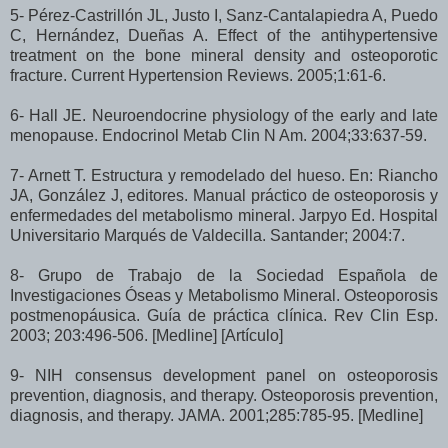
5- Pérez-Castrillón JL, Justo I, Sanz-Cantalapiedra A, Puedo
C, Hernández, Dueñas A. Effect of the antihypertensive
treatment on the bone mineral density and osteoporotic
fracture. Current Hypertension Reviews. 2005;1:61-6.
6- Hall JE. Neuroendocrine physiology of the early and late
menopause. Endocrinol Metab Clin N Am. 2004;33:637-59.
7- Arnett T. Estructura y remodelado del hueso. En: Riancho
JA, González J, editores. Manual práctico de osteoporosis y
enfermedades del metabolismo mineral. Jarpyo Ed. Hospital
Universitario Marqués de Valdecilla. Santander; 2004:7.
8- Grupo de Trabajo de la Sociedad Española de
Investigaciones Óseas y Metabolismo Mineral. Osteoporosis
postmenopáusica. Guía de práctica clínica. Rev Clin Esp.
2003; 203:496-506. [Medline] [Artículo]
9- NIH consensus development panel on osteoporosis
prevention, diagnosis, and therapy. Osteoporosis prevention,
diagnosis, and therapy. JAMA. 2001;285:785-95. [Medline]