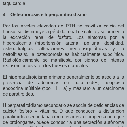
taquicardia.
4- - Osteoporosis e hiperparatiroidismo
Por los niveles elevados de PTH se moviliza calcio del
hueso, se disminuye la pérdida renal de calcio y se aumenta
la excreción renal de fósforo. Los síntomas por la
hipercalcemia (hipertensión arterial, poliuria, debilidad,
osteoartralgias, alteraciones neuropsiquiátricas y la
nefrolitiasis), la osteoporosis es habitualmente subclínica.
Radiológicamente se manifiesta por signos de intensa
reabsorción ósea en los huesos craneales.
El hiperparatiroidismo primario generalmente se asocia a la
presencia de adenomas en paratiroides, neoplasia
endocrina múltiple (tipo I, II, IIa) y más raro a un carcinoma
de paratiroides.
Hiperparatiroidismo secundario se asocia de deficiencias de
calcio/ fósforo y vitamina D que conducen a disfunción
paratiroidea secundaria como respuesta compensatoria que
de prolongarse, puede conducir a una secreción autónoma