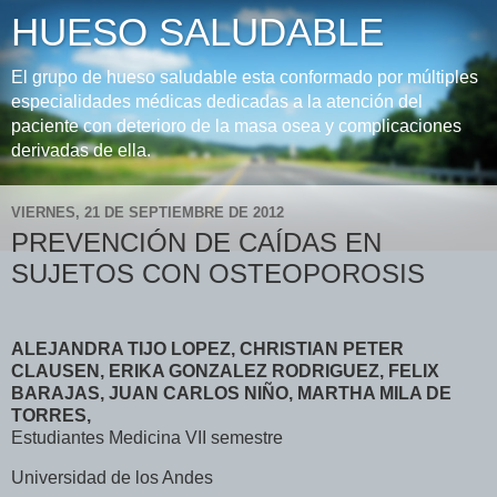
HUESO SALUDABLE
El grupo de hueso saludable esta conformado por múltiples
especialidades médicas dedicadas a la atención del
paciente con deterioro de la masa osea y complicaciones
derivadas de ella.
VIERNES, 21 DE SEPTIEMBRE DE 2012
PREVENCIÓN DE CAÍDAS EN
SUJETOS CON OSTEOPOROSIS
ALEJANDRA TIJO LOPEZ, CHRISTIAN PETER
CLAUSEN, ERIKA GONZALEZ RODRIGUEZ, FELIX
BARAJAS, JUAN CARLOS NI
Ñ
O, MARTHA MILA DE
TORRES,
Estudiantes Medicina VII semestre
Universidad de los Andes