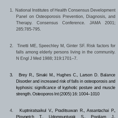
1.
National Institutes of Health Consensus Development
Panel on Osteoporosis Prevention, Diagnosis, and
Therapy. Consensus Conference. JAMA 2001;
285:785-795.
2.
Tinetti ME, Speechley M, Ginter SF. Risk factors for
falls among elderly persons living in the community.
N Engl J Med 1988; 319:1701–7.
3.
Brey R., Sinaki M., Hughes C., Larson D. Balance
Disorder and increased risk of falls in osteoporosis and
kyphosis: significance of kyphotic posture and muscle
strength.
Osteoporos Int (2005) 16: 1004–1010
4.
Kuptniratsaikul V., Praditsuwan R., Assantachai P.,
Ploypetch T., Udompunturak S., Pooliam J.,