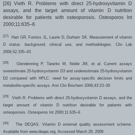
[26]
Vieth R. Problems with direct 25-hydroxyvitamin D
assays, and the target amount of vitamin D nutrition
desirable for patients with osteoporosis. Osteoporos Int
2000;11:635–6
[27]
Hart GR, Furniss JL, Laurie D, Durham SK. Measurement of vitamin
D status: background, clinical use, and methodologies. Clin Lab
2006;52:335–43.
[28]
Glendenning P, Taranto M, Noble JM, et al. Current assays
overestimate 25-hydroxyvitamin D3 and underestimate 25-hydroxyvitamin
D2 compared with HPLC: need for assay-specific decision limits and
metabolite-specific assays. Ann Clin Biochem 2006;43:23–30
[29]
Vieth R. Problems with direct 25-hydroxyvitamin D assays, and the
target amount of vitamin D nutrition desirable for patients with
osteoporosis. Osteoporos Int 2000;11:635–6
[30]
The DEQAS. Vitamin D external quality assessment scheme.
Available from www.deqas.org. Accessed March 29, 2009