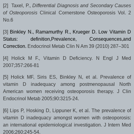
[2]
Taxel, P.,
Differential Diagnosis and Secondary Causes
of Osteoporosis
Clinical Cornerstone Osteoporosis Vol. 2
No.6
[3]
Binkley N., Ramamurthy R., Krueger D. Low Vitamin D
Status: definition,Prevalence, Consequences,and
Correction.
Endocrinol Metab Clin N Am 39 (2010) 287–301
[4]
Holick M F.,
Vitamin D Deficiency.
N Engl J Med
2007;357:266-81
[5]
Holick MF, Siris ES, Binkley N, et al. Prevalence of
vitamin D inadequacy among postmenopausal North
American women receiving osteoporosis therapy. J Clin
Endocrinol Metab 2005;90:3215-24.
[6]
Lips P, Hosking D, Lippuner K, et al. The prevalence of
vitamin D inadequacy amongst women with osteoporosis:
an international epidemiological investigation. J Intern Med
2006;260:245-54.