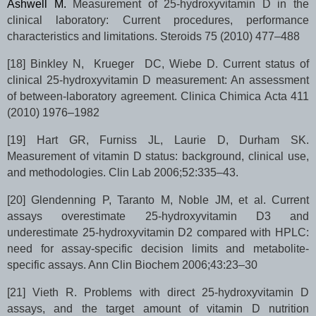
Ashwell M.
Measurement of 25-hydroxyvitamin D in the
clinical laboratory: Current procedures, performance
characteristics and limitations.
Steroids 75 (2010) 477–488
[18]
Binkley N, Krueger DC, Wiebe D. Current status of
clinical 25-hydroxyvitamin D measurement: An assessment
of between-laboratory agreement. Clinica Chimica Acta 411
(2010) 1976–1982
[19]
Hart GR, Furniss JL, Laurie D, Durham SK.
Measurement of vitamin D status: background, clinical use,
and methodologies. Clin Lab 2006;52:335–43.
[20]
Glendenning P, Taranto M, Noble JM, et al. Current
assays overestimate 25-hydroxyvitamin D3 and
underestimate 25-hydroxyvitamin D2 compared with HPLC:
need for assay-specific decision limits and metabolite-
specific assays. Ann Clin Biochem 2006;43:23–30
[21]
Vieth R. Problems with direct 25-hydroxyvitamin D
assays, and the target amount of vitamin D nutrition