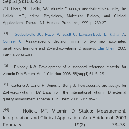
Sep;51(9):1683-90
[40]
Horst, RL.; Hollis, BW. Vitamin D assays and their clinical utility. In:
Holick, MF., editor. Physiology, Molecular Biology, and Clinical
Applications. Totowa, NJ: Humana Press Inc; 1999. p. 239-271
[41]
Souberbielle JC
,
Fayol V
,
Sault C
,
Lawson-Body E
,
Kahan A
,
Cormier C
. Assay-specific decision limits for two new automated
parathyroid hormone and 25-hydroxyvitamin D assays.
Clin Chem.
2005
Feb;51(2):395-400
[42]
Phinney KW.
Development of a standard reference material for
vitamin D in Serum. Am J Clin Nutr 2008; 88(suppl):511S–2S
[43]
Carter GD, Carter R, Jones J, Berry J. How accurate are assays for
25-hydroxyvitamin D? Data from the international vitamin D external
quality assessment scheme. Clin Chem 2004;50:2195–7
[44]
Holick, MF. Vitamin D Status: Measurement,
Interpretation and Clinical Application.
Ann Epidemiol. 2009
February ; 19(2): 73–78.