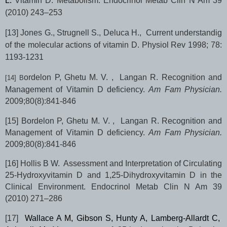
L.
Vitamin D: Metabolism. Endocrinol Metab Clin N Am 39
(2010) 243–253
[13]
Jones G., S
trugnell S., Deluca H.,
Current understandig
of the molecular actions of vitamin D. Physiol Rev 1998; 78:
1193-1231
ordelon P, Ghetu M. V. , Langan R. Recognition and
[14]
B
Management of Vitamin D deficiency.
Am Fam Physician.
2009;80(8):841-846
[15]
B
ordelon P, Ghetu M. V. , Langan R. Recognition and
Management of Vitamin D deficiency.
Am Fam Physician.
2009;80(8):841-846
[16]
Hollis B W. Assessment and Interpretation of Circulating
25-Hydroxyvitamin D and 1,25-Dihydroxyvitamin D in the
Clinical Environment. Endocrinol Metab Clin N Am 39
(2010) 271–286
[17]
Wallace A M, Gibson S, Hunty A, Lamberg-Allardt C,