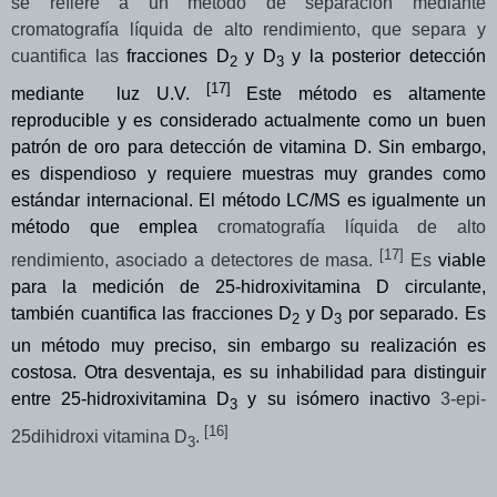
se refiere a un método de separación mediante
cromatografía líquida de alto rendimiento, que separa y
cuantifica las
fracciones D
y D
y la posterior detección
2
3
[17]
mediante luz U.V.
Este método es altamente
reproducible y es considerado actualmente como un buen
patrón de oro para detección de vitamina D. Sin embargo,
es dispendioso y requiere muestras muy grandes como
estándar internacional. El método LC/MS es igualmente un
método que emplea
cromatografía líquida de alto
[17]
rendimiento, asociado a detectores de masa.
Es
viable
para la medición de 25-hidroxivitamina D circulante,
también cuantifica las fracciones D
y D
por separado. Es
2
3
un método muy preciso, sin embargo su realización es
costosa. Otra desventaja, es su inhabilidad para distinguir
entre 25-hidroxivitamina D
y su isómero inactivo
3-epi-
3
[16]
25dihidroxi vitamina D
.
3