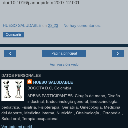
doi:10.1016/j.annepidem.2007.12.001
HUESO SALUDABLE
en
22:23
No hay comentarios:
Compartir
‹
›
Página principal
Ver versión web
DATOS PERSONALES
HUESO SALUDABLE
BOGOTA D.C, Colombia
AREAS PARTICIPANTES: Cirugía de mano, Diseño
industrial, Endocrinología general, Endocrinología
pediátrica, Fisiatría, Fisioterapia, Geriatría, Ginecología, Medicina
del deporte, Medicina interna, Nutrición , Oftalmología , Ortopedia ,
Salud oral, Terapia ocupacional.
Ver todo mi perfil