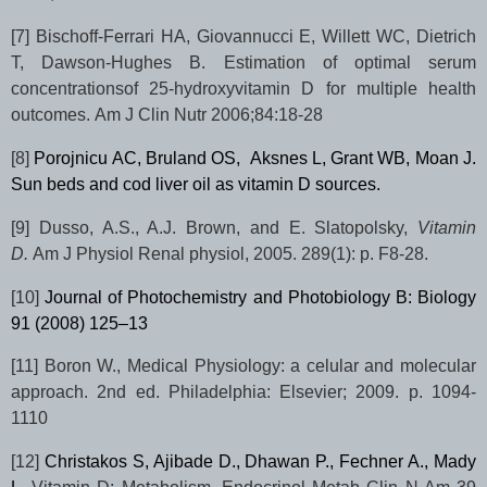
[7]
Bischoff-Ferrari HA, Giovannucci E, Willett WC, Dietrich
T, Dawson-Hughes B. Estimation of optimal serum
concentrationsof 25-hydroxyvitamin D for multiple health
outcomes.
Am J Clin Nutr 2006;84:18-28
[8]
Porojnicu AC, Bruland OS, Aksnes L, Grant WB, Moan J.
Sun beds and cod liver oil as vitamin D sources.
[9]
Dusso, A.S., A.J. Brown, and E. Slatopolsky,
Vitamin
D.
Am J Physiol Renal physiol, 2005. 289(1): p. F8-28.
[10]
Journal of Photochemistry and Photobiology B: Biology
91 (2008) 125–13
[11]
Boron W., Medical Physiology: a celular and molecular
approach. 2nd ed. Philadelphia: Elsevier; 2009. p. 1094-
1110
[12]
Christakos S, Ajibade D., Dhawan P., Fechner A., Mady