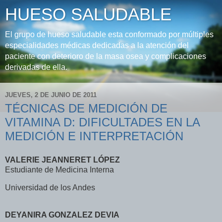
HUESO SALUDABLE
El grupo de hueso saludable esta conformado por múltiples
especialidades médicas dedicadas a la atención del
paciente con deterioro de la masa osea y complicaciones
derivadas de ella.
JUEVES, 2 DE JUNIO DE 2011
TÉCNICAS DE MEDICIÓN DE
VITAMINA D: DIFICULTADES EN LA
MEDICIÓN E INTERPRETACIÓN
VALERIE JEANNERET LÓPEZ
Estudiante de Medicina Interna
Universidad de los Andes
DEYANIRA GONZALEZ DEVIA