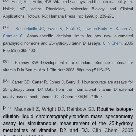
[35]
Horst, RL.; Hollis, BW. Vitamin D assays and their clinical utility. In:
Holick, MF., editor. Physiology, Molecular Biology, and Clinical
Applications. Totowa, NJ: Humana Press Inc; 1999. p. 239-271
[36]
Souberbielle JC
,
Fayol V
,
Sault C
,
Lawson-Body E
,
Kahan A
,
Cormier C
. Assay-specific decision limits for two new automated
parathyroid hormone and 25-hydroxyvitamin D assays.
Clin Chem.
2005
Feb;51(2):395-400
[37]
Phinney KW.
Development of a standard reference material for
vitamin D in Serum. Am J Clin Nutr 2008; 88(suppl):511S–2S
[38]
Carter GD, Carter R, Jones J, Berry J. How accurate are assays for
25-hydroxyvitamin D? Data from the international vitamin D external
quality assessment scheme. Clin Chem 2004;50:2195–7
[39
]
Maunsell Z, Wright DJ, Rainbow SJ.
Routine isotope-
dilution liquid chromatography-tandem mass spectrometry
assay for simultaneous measurement of the 25-hydroxy
metabolites of vitamins D2 and D3.
Clin Chem
. 2005