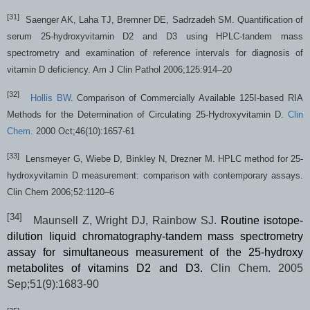
[31]
Saenger AK, Laha TJ, Bremner DE, Sadrzadeh SM.
Quantification of
serum 25-hydroxyvitamin D2 and D3 using HPLC-tandem mass
spectrometry and examination of reference intervals for diagnosis of
vitamin D deficiency. Am J Clin Pathol 2006;125:914–20
[32]
Hollis BW
.
Comparison of Commercially Available 125I-based RIA
Methods for the Determination of Circulating 25-Hydroxyvitamin D.
Clin
Chem.
2000 Oct;46(10):1657-61
[33]
Lensmeyer G, Wiebe D, Binkley N, Drezner M. HPLC method for 25-
hydroxyvitamin D measurement: comparison with contemporary assays.
Clin Chem 2006;52:1120–6
[34]
Maunsell Z, Wright DJ, Rainbow SJ.
Routine isotope-
dilution liquid chromatography-tandem mass spectrometry
assay for simultaneous measurement of the 25-hydroxy
metabolites of vitamins D2 and D3.
Clin Chem
. 2005
Sep;51(9):1683-90