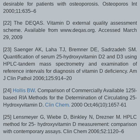
desirable for patients with osteoporosis. Osteoporos Int
2000;11:635–6
[22]
The DEQAS. Vitamin D external quality assessment
scheme. Available from www.deqas.org. Accessed March
29, 2009
[23]
Saenger AK, Laha TJ, Bremner DE, Sadrzadeh SM.
Quantification of serum 25-hydroxyvitamin D2 and D3 using
HPLC-tandem mass spectrometry and examination of
reference intervals for diagnosis of vitamin D deficiency. Am
J Clin Pathol 2006;125:914–20
[24]
Hollis BW
.
Comparison of Commercially Available 125I-
based RIA Methods for the Determination of Circulating 25-
Hydroxyvitamin D.
Clin Chem.
2000 Oct;46(10):1657-61
[25]
Lensmeyer G, Wiebe D, Binkley N, Drezner M. HPLC
method for 25- hydroxyvitamin D measurement: comparison
with contemporary assays. Clin Chem 2006;52:1120–6