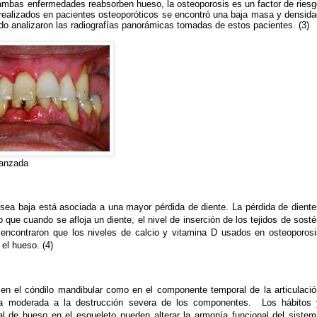
e ambas enfermedades reabsorben hueso, la osteoporosis es un factor de ries
s realizados en pacientes osteoporóticos se encontró una baja masa y densid
o analizaron las radiografías panorámicas tomadas de estos pacientes. (3)
vanzada
sea baja está asociada a una mayor pérdida de diente. La pérdida de diente
ue cuando se afloja un diente, el nivel de inserción de los tejidos de sost
encontraron que los niveles de calcio y vitamina D usados en osteoporosi
 el hueso. (4)
en el cóndilo mandibular como en el componente temporal de la articulació
a moderada a la destrucción severa de los componentes.
Los hábitos 
al de hueso en el esqueleto pueden alterar la armonía funcional del sistem