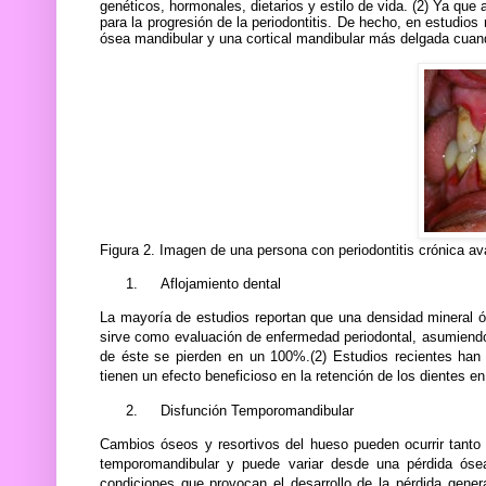
genéticos, hormonales, dietarios y estilo de vida. (2) Ya qu
para la progresión de la periodontitis. De hecho, en estudio
ósea mandibular y una cortical mandibular más delgada cuand
Figura 2. Imagen de una persona con periodontitis crónica a
1.
Aflojamiento dental
La mayoría de estudios reportan que una densidad mineral ó
sirve como evaluación de enfermedad periodontal, asumiendo q
de éste se pierden en un 100%.(2) Estudios recientes han 
tienen un efecto beneficioso en la retención de los dientes en
2.
Disfunción Temporomandibular
Cambios óseos y resortivos del hueso pueden ocurrir tanto 
temporomandibular y puede variar desde una pérdida óse
condiciones que provocan el desarrollo de la pérdida gener