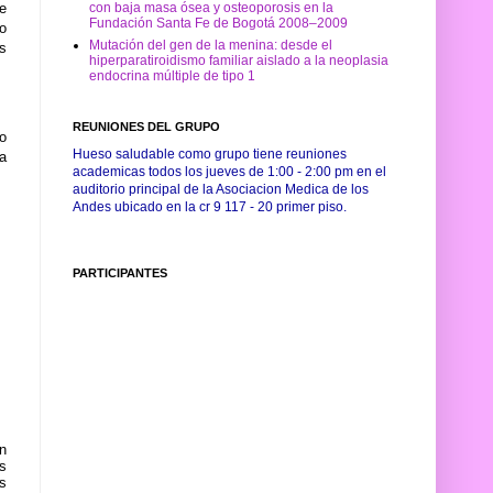
con baja masa ósea y osteoporosis en la
ue
Fundación Santa Fe de Bogotá 2008–2009
mo
Mutación del gen de la menina: desde el
as
hiperparatiroidismo familiar aislado a la neoplasia
endocrina múltiple de tipo 1
REUNIONES DEL GRUPO
to
Hueso saludable como grupo tiene reuniones
a
academicas todos los jueves de 1:00 - 2:00 pm en el
auditorio principal de la Asociacion Medica de los
Andes ubicado en la cr 9 117 - 20 primer piso.
PARTICIPANTES
en
is
s