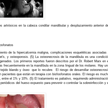
artrósicos en la cabeza condilar mandibular y desplazamiento anterior de
fosfonatos
iento de la hipercalcemia maligna, complicaciones esqueléticas asociadas 
's, y osteoporosis. (5) La osteonecrosis de la mandibula es una condició
ogenados. Los primeros reportes fueron descritos por el Dr. Robert Marx en 
s frecuentemente en la mandíbula en la zona lingual de los molares. Hay un
el tejido blando y óseo
que lo recubre.
El riesgo de desarrollar osteonecros
n pacientes que están en terapia con bisfosfonatos orales. El riesgo es muc
entre el 1% y 10%. (5) El tratamiento es paliativo, requiriendo administraci
periódicos del hueso expuesto para prevenir o controlar la sobreinfección y 