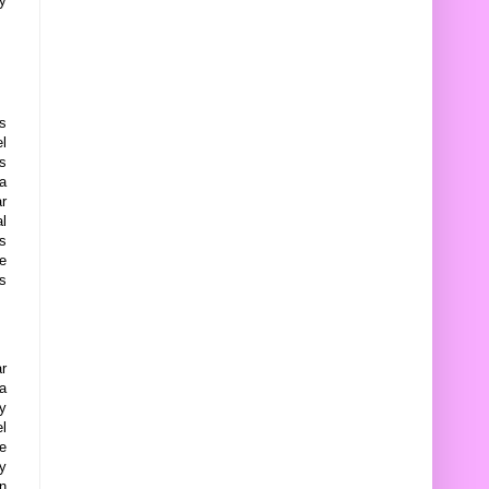
y
as
l
s
ra
r
l
s
e
s
ar
a
y
l
e
 y
n