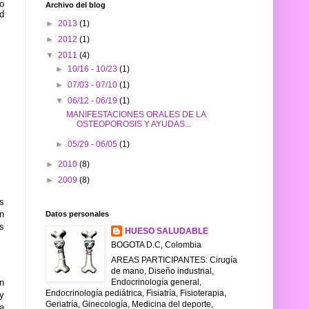
go
Archivo del blog
ad
►
2013
(1)
►
2012
(1)
▼
2011
(4)
►
10/16 - 10/23
(1)
►
07/03 - 07/10
(1)
▼
06/12 - 06/19
(1)
MANIFESTACIONES ORALES DE LA
OSTEOPOROSIS Y AYUDAS...
►
05/29 - 06/05
(1)
►
2010
(8)
►
2009
(8)
s
én
Datos personales
s
HUESO SALUDABLE
BOGOTA D.C, Colombia
AREAS PARTICIPANTES: Cirugía
de mano, Diseño industrial,
Endocrinología general,
n
Endocrinología pediátrica, Fisiatría, Fisioterapia,
y
Geriatría, Ginecología, Medicina del deporte,
a