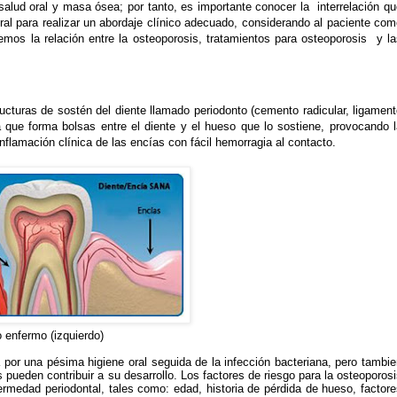
alud oral y masa ósea; por tanto, es importante conocer la
interrelación q
ral para realizar un abordaje clínico adecuado, considerando al paciente co
emos la relación entre la osteoporosis, tratamientos para osteoporosis
y l
ructuras de sostén del diente llamado periodonto (cemento radicular, ligamen
a que forma bolsas entre el diente y el hueso que lo sostiene, provocando l
nflamación clínica de las encías con fácil hemorragia al contacto.
o enfermo (izquierdo)
da por una pésima higiene oral seguida de la infección bacteriana, pero tambi
 pueden contribuir a su desarrollo. Los factores de riesgo para la osteoporos
rmedad periodontal, tales como: edad, historia de pérdida de hueso, factore