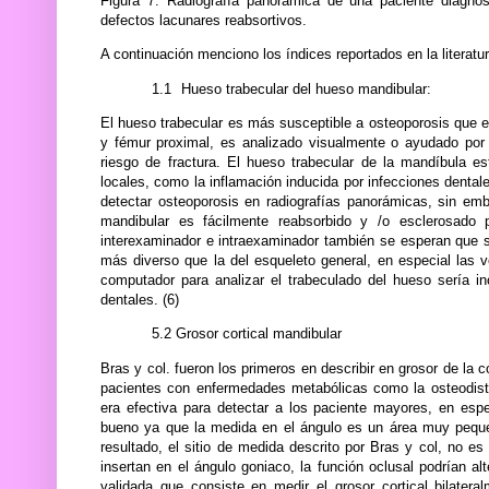
Figura 7. Radiografía panorámica de una paciente diagnos
defectos lacunares reabsortivos.
A continuación menciono los índices reportados en la literat
1.1
Hueso trabecular del hueso mandibular:
El hueso trabecular es más susceptible a osteoporosis que el
y fémur proximal, es analizado visualmente o ayudado por c
riesgo de fractura. El hueso trabecular de la mandíbula es
locales, como la inflamación inducida por infecciones dentale
detectar osteoporosis en radiografías panorámicas, sin emb
mandibular es fácilmente reabsorbido y /o esclerosado 
interexaminador e intraexaminador también se esperan que s
más diverso que la del esqueleto general, en especial las 
computador para analizar el trabeculado del hueso sería in
dentales. (6)
5.2 Grosor cortical mandibular
Bras y col. fueron los primeros en describir en grosor de la 
pacientes con enfermedades metabólicas como la osteodistro
era efectiva para detectar a los paciente mayores, en es
bueno ya que la medida en el ángulo es un área muy pequeña,
resultado, el sitio de medida descrito por Bras y col, no e
insertan en el ángulo goniaco, la función oclusal podrían a
validada que consiste en medir el grosor cortical bilater