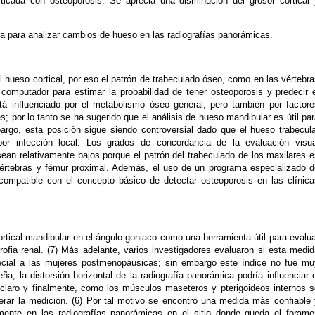
ticada con osteoporosis. Se aprecia una disminución del grosor cortical 
ura para analizar cambios de hueso en las radiografías panorámicas.
 hueso cortical, por eso el patrón de trabeculado óseo, como en las vértebr
omputador para estimar la probabilidad de tener osteoporosis y predecir e
tá influenciado por el metabolismo óseo general, pero también por factore
s; por lo tanto se ha sugerido que el análisis de hueso mandibular es útil pa
argo, esta posiciòn sigue siendo controversial dado que el hueso trabecula
por infección local. Los grados de concordancia de la evaluación visua
ean relativamente bajos porque el patrón del trabeculado de los maxilares e
vértebras y fémur proximal. Además, el uso de un programa especializado d
compatible con el concepto básico de detectar osteoporosis en las clínica
cortical mandibular en el ángulo goniaco como una herramienta útil para evalu
fia renal. (7) Más adelante, varios investigadores evaluaron si esta medid
pecial a las mujeres postmenopáusicas; sin embargo este índice no fue mu
 la distorsión horizontal de la radiografía panorámica podría influenciar e
s claro y finalmente, como los músculos maseteros y pterigoideos internos s
lterar la medición. (6) Por tal motivo se encontró una medida más confiable
almente en las radiografías panorámicas en el sitio donde queda el forame