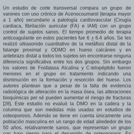
Un estudio de corte transversal compara un grupo de
varones con uso crónico de Acenocoumarol (terapia mayor
a 1 año) secundario a patología cardiovascular (Cirugía
cardiaca, fibrilación auricular (FA) e IAM) con un grupo
control de sujetos sanos. El tiempo promedio de terapia
anticoagulante en estos pacientes fue 6
+
6.4 años. Se les
realizó ultrasonido cuantitativo de la metáfisis distal de la
falange proximal y ODMO en hueso calcáneo y en
antebrazo distal a todos los sujetos sin encontrarse ninguna
diferencia significativa entre los dos grupos. Sin embargo
los valores de Fosfatasa Alcalina y C-telopéptido fueron
menores en el grupo en tratamiento indicando una
disminución en la formación y resorción del hueso. Los
autores plantean que a pesar de la falta de evidencia
radiológica de alteración en la masa ósea, las alteraciones
bioquímicas per sé pueden aumentar el riesgo de fracturas
[28]. Este estudio no evaluó la DMO en la cadera y la
columna que son medidas más usadas en estudios de
osteoporosis. Además se tiene en cuenta únicamente una
población masculina en un rango de edad alrededor de los
50 años, relativamente sanos, que representan un grupo
con bajo riesgo para el desarrollo de osteoporosis. Es