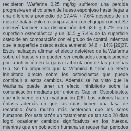
recibieron Warfarina 0,25 mg/kg sufrieron una perdida
progresiva en el volumen de hueso esponjoso hasta llegar a
una diferencia promedio de 17.4%
+
7.6% después de un
mes de tratamiento en comparación con el grupo control. Se
observó también una disminución del 63.6
+
6.7% en la
superficie osteoblástica y un 83.5
+
7.4% de la superficie
osteoide en comparación con el grupo de control, mientras
que la superficie osteoclástica aumentó 34.6
+
14% [29]27.
Estos hallazgos afirman el efecto deletéreo de la Warfarina
sobre el hueso y no pueden ser explicados completamente
por la inhibición en la gama carboxilación de las proteínas
Gla. Se ha propuesto que la Vitamina K tiene un efecto
inhibitorio directo sobre los osteoclastos que puede
contribuir a estos cambios. Además se ha visto que la
Warfarina puede tener un efecto inihibitorio sobre la
comunicación mediada por uniones Gap en Osteoblastos,
que interviene en su maduración [26]. Los autores hacen
énfasis además en que las ratas tienen una tasa de
recambio óseo mucho más acelerada que los seres
humanos. Por esta razón un tratamiento de tan solo 28 días
logró ocasionar cambios significativos en los huesos,
mientras que en población humana se requerirían periodos