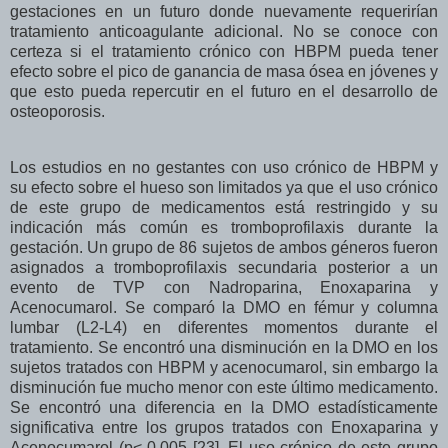
gestaciones en un futuro donde nuevamente requerirían
tratamiento anticoagulante adicional. No se conoce con
certeza si el tratamiento crónico con HBPM pueda tener
efecto sobre el pico de ganancia de masa ósea en jóvenes y
que esto pueda repercutir en el futuro en el desarrollo de
osteoporosis.
Los estudios en no gestantes con uso crónico de HBPM y
su efecto sobre el hueso son limitados ya que el uso crónico
de este grupo de medicamentos está restringido y su
indicación más común es tromboprofilaxis durante la
gestación. Un grupo de 86 sujetos de ambos géneros fueron
asignados a tromboprofilaxis secundaria posterior a un
evento de TVP con Nadroparina, Enoxaparina y
Acenocumarol. Se comparó la DMO en fémur y columna
lumbar (L2-L4) en diferentes momentos durante el
tratamiento. Se encontró una disminución en la DMO en los
sujetos tratados con HBPM y acenocumarol, sin embargo la
disminución fue mucho menor con este último medicamento.
Se encontró una diferencia en la DMO estadísticamente
significativa entre los grupos tratados con Enoxaparina y
Acenocumarol (p< 0.005
[23]. El uso crónico de este grupo