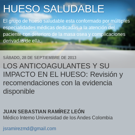
HUESO SALUDABLE
El grupo de hueso saludable esta conformado por múltiples
especialidades médicas dedicadas a la atención del
paciente con deterioro de la masa osea y complicaciones
derivadas de ella.
SÁBADO, 28 DE SEPTIEMBRE DE 2013
LOS ANTICOAGULANTES Y SU
IMPACTO EN EL HUESO: Revisión y
recomendaciones con la evidencia
disponible
JUAN SEBASTIAN RAMÍREZ LEÓN
Médico Interno Universidad de los Andes Colombia
jsramirezmd@gmail.com