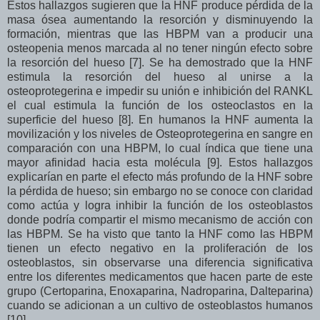
Estos hallazgos sugieren que la HNF produce pérdida de la
masa ósea aumentando la resorción y disminuyendo la
formación, mientras que las HBPM van a producir una
osteopenia menos marcada al no tener ningún efecto sobre
la resorción del hueso [7]. Se ha demostrado que la HNF
estimula la resorción del hueso al unirse a la
osteoprotegerina e impedir su unión e inhibición del RANKL
el cual estimula la función de los osteoclastos en la
superficie del hueso [8]. En humanos la HNF aumenta la
movilización y los niveles de Osteoprotegerina en sangre en
comparación con una HBPM, lo cual índica que tiene una
mayor afinidad hacia esta molécula [9]. Estos hallazgos
explicarían en parte el efecto más profundo de la HNF sobre
la pérdida de hueso; sin embargo no se conoce con claridad
como actúa y logra inhibir la función de los osteoblastos
donde podría compartir el mismo mecanismo de acción con
las HBPM. Se ha visto que tanto la HNF como las HBPM
tienen un efecto negativo en la proliferación de los
osteoblastos, sin observarse una diferencia significativa
entre los diferentes medicamentos que hacen parte de este
grupo (Certoparina, Enoxaparina, Nadroparina, Dalteparina)
cuando se adicionan a un cultivo de osteoblastos humanos
[10].