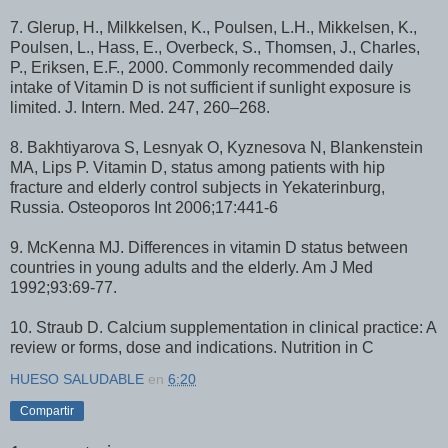
7. Glerup, H., Milkkelsen, K., Poulsen, L.H., Mikkelsen, K.,
Poulsen, L., Hass, E., Overbeck, S., Thomsen, J., Charles,
P., Eriksen, E.F., 2000. Commonly recommended daily
intake of Vitamin D is not sufficient if sunlight exposure is
limited. J. Intern. Med. 247, 260–268.
8. Bakhtiyarova S, Lesnyak O, Kyznesova N, Blankenstein
MA, Lips P. Vitamin D, status among patients with hip
fracture and elderly control subjects in Yekaterinburg,
Russia. Osteoporos Int 2006;17:441-6
9. McKenna MJ. Differences in vitamin D status between
countries in young adults and the elderly. Am J Med
1992;93:69-77.
10. Straub D. Calcium supplementation in clinical practice: A
review or forms, dose and indications. Nutrition in C
HUESO SALUDABLE
en
6:20
Compartir