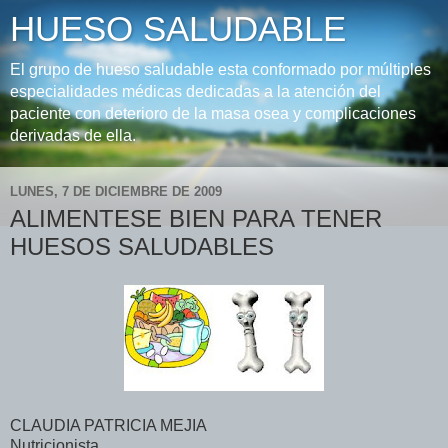
HUESO SALUDABLE
El grupo de hueso saludable esta conformado por múltiples
especialidades médicas dedicadas a la atención del
paciente con deterioro de la masa osea y complicaciones
derivadas de ella.
LUNES, 7 DE DICIEMBRE DE 2009
ALIMENTESE BIEN PARA TENER
HUESOS SALUDABLES
CLAUDIA PATRICIA MEJIA
Nutricionista