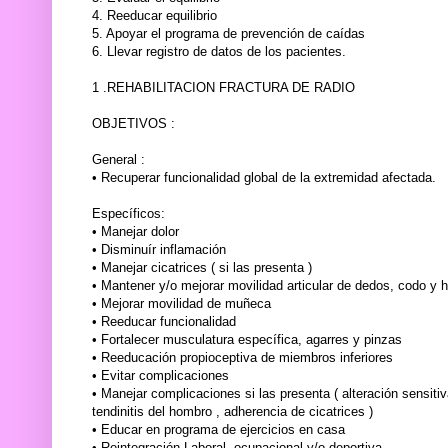
4. Reeducar equilibrio
5. Apoyar el programa de prevención de caídas
6. Llevar registro de datos de los pacientes.
1 .REHABILITACION FRACTURA DE RADIO
OBJETIVOS :
General :
• Recuperar funcionalidad global de la extremidad afectada.
Específicos:
• Manejar dolor
• Disminuír inflamación
• Manejar cicatrices ( si las presenta )
• Mantener y/o mejorar movilidad articular de dedos, codo y 
• Mejorar movilidad de muñeca
• Reeducar funcionalidad
• Fortalecer musculatura específica, agarres y pinzas
• Reeducación propioceptiva de miembros inferiores
• Evitar complicaciones
• Manejar complicaciones si las presenta ( alteración sensiti
tendinitis del hombro , adherencia de cicatrices )
• Educar en programa de ejercicios en casa
• Reintegración Laboral, ocupacional y/o deportiva.