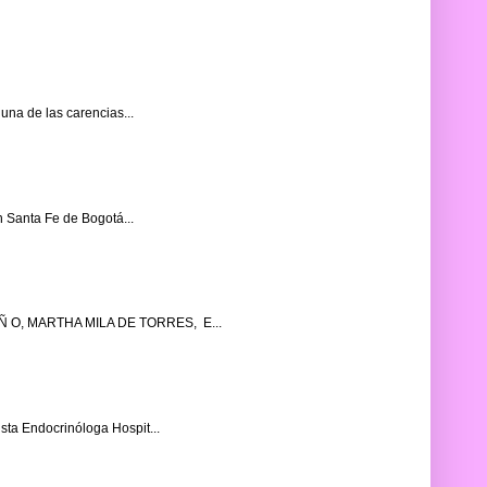
a de las carencias...
 Santa Fe de Bogotá...
 O, MARTHA MILA DE TORRES, E...
a Endocrinóloga Hospit...