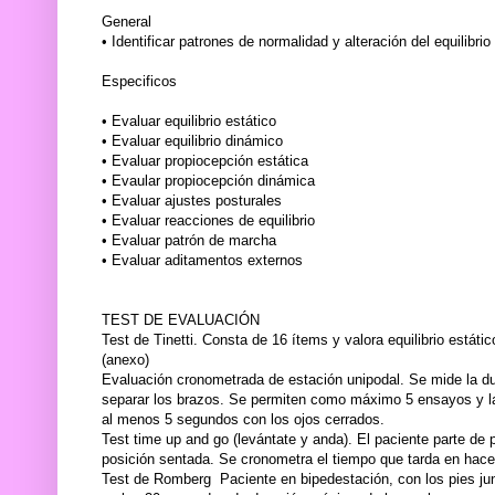
General
• Identificar patrones de normalidad y alteración del equilibr
Especificos
• Evaluar equilibrio estático
• Evaluar equilibrio dinámico
• Evaluar propiocepción estática
• Evaular propiocepción dinámica
• Evaluar ajustes posturales
• Evaluar reacciones de equilibrio
• Evaluar patrón de marcha
• Evaluar aditamentos externos
TEST DE EVALUACIÓN
Test de Tinetti. Consta de 16 ítems y valora equilibrio estáti
(anexo)
Evaluación cronometrada de estación unipodal. Se mide la du
separar los brazos. Se permiten como máximo 5 ensayos y 
al menos 5 segundos con los ojos cerrados.
Test time up and go (levántate y anda). El paciente parte de 
posición sentada. Se cronometra el tiempo que tarda en hace
Test de Romberg Paciente en bipedestación, con los pies junt