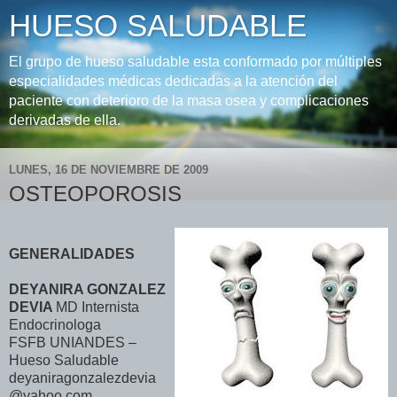
HUESO SALUDABLE
El grupo de hueso saludable esta conformado por múltiples
especialidades médicas dedicadas a la atención del
paciente con deterioro de la masa osea y complicaciones
derivadas de ella.
LUNES, 16 DE NOVIEMBRE DE 2009
OSTEOPOROSIS
GENERALIDADES
DEYANIRA GONZALEZ
DEVIA
MD Internista
Endocrinologa
FSFB UNIANDES –
Hueso Saludable
deyaniragonzalezdevia
@yahoo.com