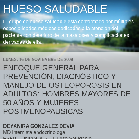
HUESO SALUDABLE
El grupo de hueso saludable esta conformado por múltiples
especialidades médicas dedicadas a la atención del
paciente con deterioro de la masa osea y complicaciones
derivadas de ella.
LUNES, 16 DE NOVIEMBRE DE 2009
ENFOQUE GENERAL PARA
PREVENCIÓN, DIAGNÓSTICO Y
MANEJO DE OSTEOPOROSIS EN
ADULTOS: HOMBRES MAYORES DE
50 AÑOS Y MUJERES
POSTMENOPAUSICAS
DEYANIRA GONZALEZ DEVIA
MD Internista endocrinologa
FSFB – UNIANDES – Hueso Saludable