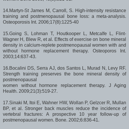
14.Martyn-St James M, Carroll, S. High-intensity resistance
training and postmenopausal bone loss: a meta-analysis.
Osteoporosis Int. 2006;17(8):1225-40
15.Going S, Lohman T, Houtkooper L, Metcalfe L, Flint-
Wagner H, Blew R, et al. Effects of exercise on bone mineral
density in calcium-replete postmenopausal women with and
without hormone replacement therapy. Osteoporos Int.
2003;14:637-43.
16.Bocalini DS, Serra AJ, dos Santos L, Murad N, Levy RF.
Strength training preserves the bone mineral density of
postmenopausal
women without hormone replacement therapy. J Aging
Health. 2009;21(3):519-27.
17.Sinaki M, Itoi E, Wahner HW, Wollan P, Gelzcer R, Mullan
BP, et al. Stronger back muscles reduce the incidence of
vertebral fractures: A prospective 10 year follow-up of
postmenopausal women. Bone. 2002;6:836-41.