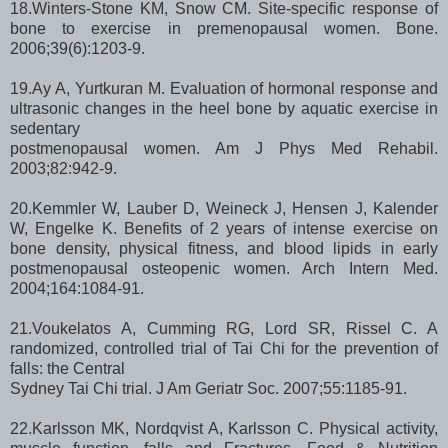
18.Winters-Stone KM, Snow CM. Site-specific response of
bone to exercise in premenopausal women. Bone.
2006;39(6):1203-9.
19.Ay A, Yurtkuran M. Evaluation of hormonal response and
ultrasonic changes in the heel bone by aquatic exercise in
sedentary
postmenopausal women. Am J Phys Med Rehabil.
2003;82:942-9.
20.Kemmler W, Lauber D, Weineck J, Hensen J, Kalender
W, Engelke K. Benefits of 2 years of intense exercise on
bone density, physical fitness, and blood lipids in early
postmenopausal osteopenic women. Arch Intern Med.
2004;164:1084-91.
21.Voukelatos A, Cumming RG, Lord SR, Rissel C. A
randomized, controlled trial of Tai Chi for the prevention of
falls: the Central
Sydney Tai Chi trial. J Am Geriatr Soc. 2007;55:1185-91.
22.Karlsson MK, Nordqvist A, Karlsson C. Physical activity,