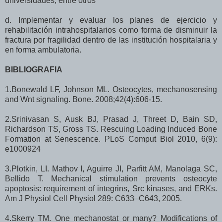
universidades, entre otros
d. Implementar y evaluar los planes de ejercicio y
rehabilitación intrahospitalarios como forma de disminuir la
fractura por fragilidad dentro de las institución hospitalaria y
en forma ambulatoria.
BIBLIOGRAFIA
1.Bonewald LF, Johnson ML. Osteocytes, mechanosensing
and Wnt signaling. Bone. 2008;42(4):606-15.
2.Srinivasan S, Ausk BJ, Prasad J, Threet D, Bain SD,
Richardson TS, Gross TS. Rescuing Loading Induced Bone
Formation at Senescence. PLoS Comput Biol 2010, 6(9):
e1000924
3.Plotkin, LI. Mathov I, Aguirre JI, Parfitt AM, Manolaga SC,
Bellido T. Mechanical stimulation prevents osteocyte
apoptosis: requirement of integrins, Src kinases, and ERKs.
Am J Physiol Cell Physiol 289: C633–C643, 2005.
4.Skerry TM. One mechanostat or many? Modifications of