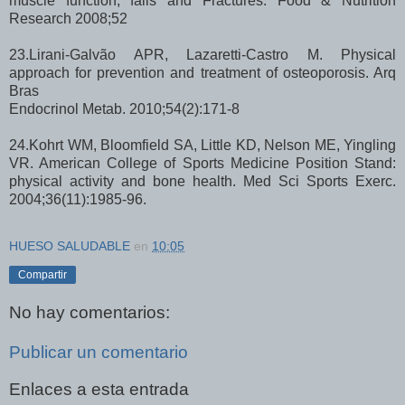
muscle function, falls and Fractures. Food & Nutrition
Research 2008;52
23.Lirani-Galvão APR, Lazaretti-Castro M. Physical
approach for prevention and treatment of osteoporosis. Arq
Bras
Endocrinol Metab. 2010;54(2):171-8
24.Kohrt WM, Bloomfield SA, Little KD, Nelson ME, Yingling
VR. American College of Sports Medicine Position Stand:
physical activity and bone health. Med Sci Sports Exerc.
2004;36(11):1985-96.
HUESO SALUDABLE
en
10:05
Compartir
No hay comentarios:
Publicar un comentario
Enlaces a esta entrada