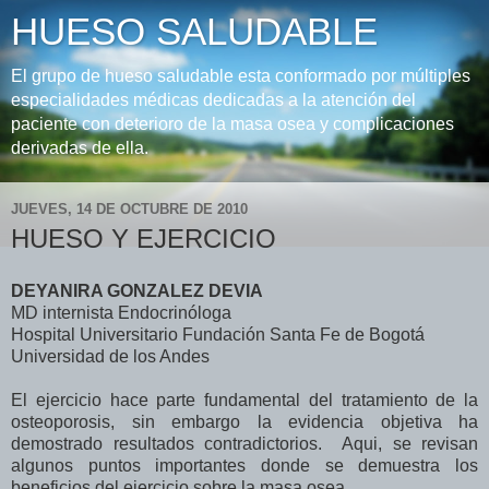
HUESO SALUDABLE
El grupo de hueso saludable esta conformado por múltiples
especialidades médicas dedicadas a la atención del
paciente con deterioro de la masa osea y complicaciones
derivadas de ella.
JUEVES, 14 DE OCTUBRE DE 2010
HUESO Y EJERCICIO
DEYANIRA GONZALEZ DEVIA
MD internista Endocrinóloga
Hospital Universitario Fundación Santa Fe de Bogotá
Universidad de los Andes
El ejercicio hace parte fundamental del tratamiento de la
osteoporosis, sin embargo la evidencia objetiva ha
demostrado resultados contradictorios. Aqui, se revisan
algunos puntos importantes donde se demuestra los
beneficios del ejercicio sobre la masa osea.