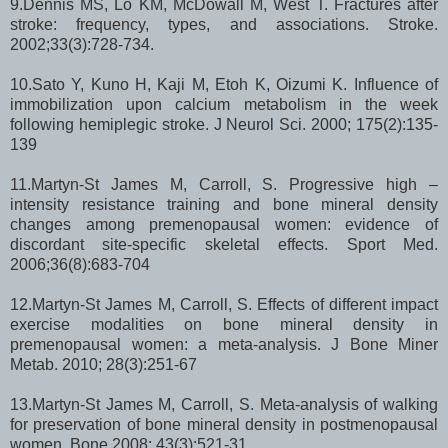
9.Dennis MS, Lo KM, McDowall M, West T. Fractures after
stroke: frequency, types, and associations. Stroke.
2002;33(3):728-734.
10.Sato Y, Kuno H, Kaji M, Etoh K, Oizumi K. Influence of
immobilization upon calcium metabolism in the week
following hemiplegic stroke. J Neurol Sci. 2000; 175(2):135-
139
11.Martyn-St James M, Carroll, S. Progressive high –
intensity resistance training and bone mineral density
changes among premenopausal women: evidence of
discordant site-specific skeletal effects. Sport Med.
2006;36(8):683-704
12.Martyn-St James M, Carroll, S. Effects of different impact
exercise modalities on bone mineral density in
premenopausal women: a meta-analysis. J Bone Miner
Metab. 2010; 28(3):251-67
13.Martyn-St James M, Carroll, S. Meta-analysis of walking
for preservation of bone mineral density in postmenopausal
women. Bone 2008; 43(3):521-31.