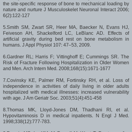
the site-specific response of bone to mechanical loading by
nature and nurture J Musculoskelet Neuronal Interact 2006;
6(2):122-127
5.Smith SM, Zwart SR, Heer MA, Baecker N, Evans HJ,
Feiveson AH, Shackelford LC, LeBlanc AD. Effects of
artificial gravity during bed rest on bone metabolism in
humans. J Appl Physiol 107: 47–53, 2009.
6.Gardner RL; Harris F; Vittinghoff E; Cummings SR. The
Risk of Fracture Following Hospitalization in Older Women
and Men. Arch Intern Med. 2008;168(15):1671-1677
7.Covinsky KE, Palmer RM, Fortinsky RH, et al. Loss of
independence in activities of daily living in older adults
hospitalized with medical illnesses: increased vulnerability
with age. J Am Geriatr Soc. 2003;51(4):451-458
8.Thomas MK, Lloyd-Jones DM, Thadhani RI, et al.
Hypovitaminosis D in medical inpatients. N Engl J Med.
1998;338(12):777-783.